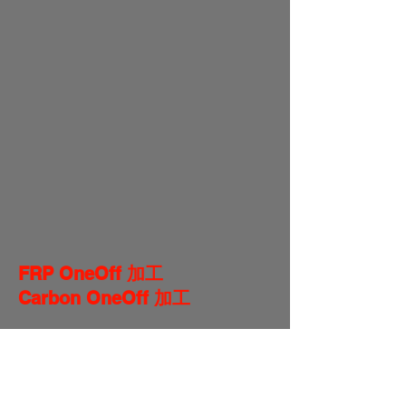
FRP OneOff
加工
Carbon OneOff 加工